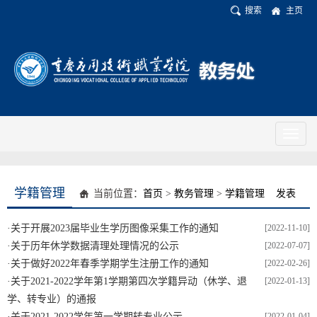
搜索
主页
Toggl
naviga
学籍管理
当前位置：
首页
>
教务管理
>
学籍管理
发表
·
关于开展2023届毕业生学历图像采集工作的通知
[2022-11-10]
·
关于历年休学数据清理处理情况的公示
[2022-07-07]
·
关于做好2022年春季学期学生注册工作的通知
[2022-02-26]
·
关于2021-2022学年第1学期第四次学籍异动（休学、退
[2022-01-13]
学、转专业）的通报
·
关于2021-2022学年第一学期转专业公示
[2022-01-04]